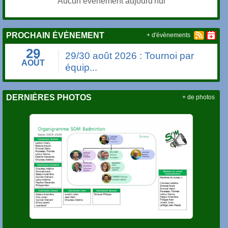
Aucun évènement aujourd'hui
PROCHAIN ÉVÈNEMENT
+ d'évènements
29
29/30 août 2026 : Tournoi par
AOÛT
équip...
DERNIÈRES PHOTOS
+ de photos