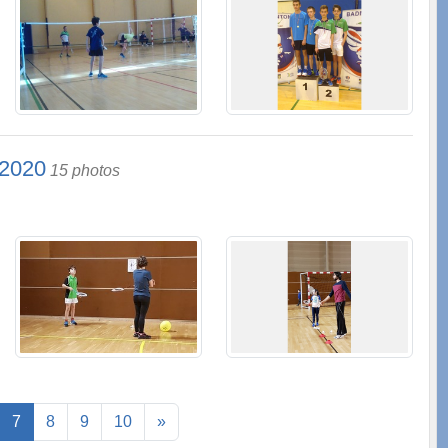
VILLE DU MANS
 2020
15 photos
7
8
9
10
»