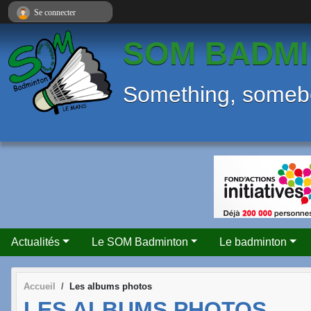
Panneau de gestion des cookies
Se connecter
SOM BADMI
Something, some
Actualités
Le SOM Badminton
Le badminton
Accueil
Les albums photos
LES ALBUMS PHOTOS