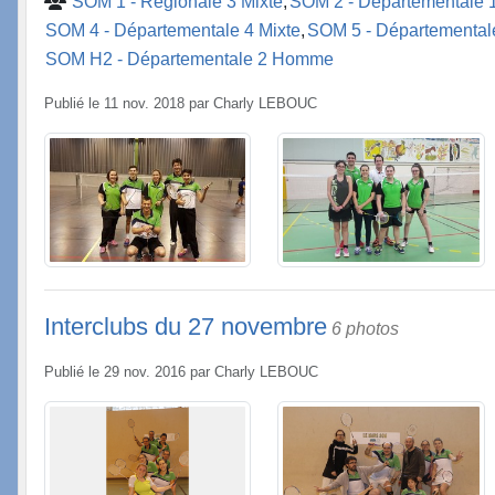
SOM 1 - Régionale 3 Mixte
SOM 2 - Départementale 1
SOM 4 - Départementale 4 Mixte
SOM 5 - Départementale
SOM H2 - Départementale 2 Homme
Publié le
11 nov. 2018
par
Charly LEBOUC
Interclubs du 27 novembre
6 photos
Publié le
29 nov. 2016
par
Charly LEBOUC