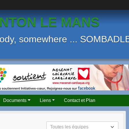
NTON LE MANS
body, somewhere ... SOMBAD
Documents
Liens
Contact et Plan