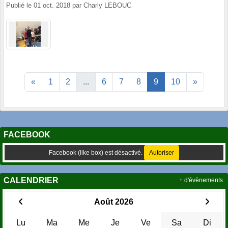
Publié le
01 oct. 2018
par
Charly LEBOUC
«
1
2
...
6
7
8
9
10
»
FACEBOOK
Facebook (like box) est désactivé.
Autoriser
CALENDRIER
+ d'évènements
Août 2026
Lu
Ma
Me
Je
Ve
Sa
Di