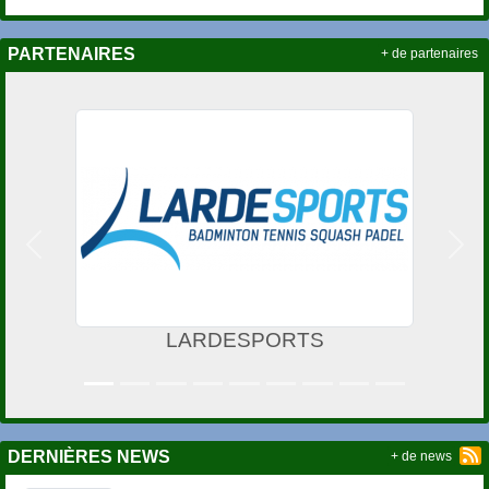
PARTENAIRES
+ de partenaires
Précedent
Suiv
S
VILLE DU MANS
DERNIÈRES NEWS
+ de news