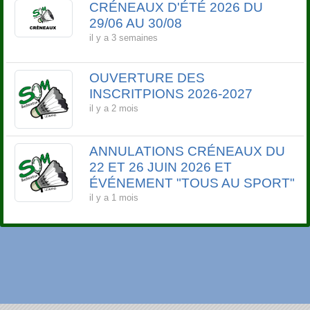
CRÉNEAUX D'ÉTÉ 2026 DU
29/06 AU 30/08
il y a 3 semaines
OUVERTURE DES
INSCRITPIONS 2026-2027
il y a 2 mois
ANNULATIONS CRÉNEAUX DU
22 ET 26 JUIN 2026 ET
ÉVÉNEMENT "TOUS AU SPORT"
il y a 1 mois