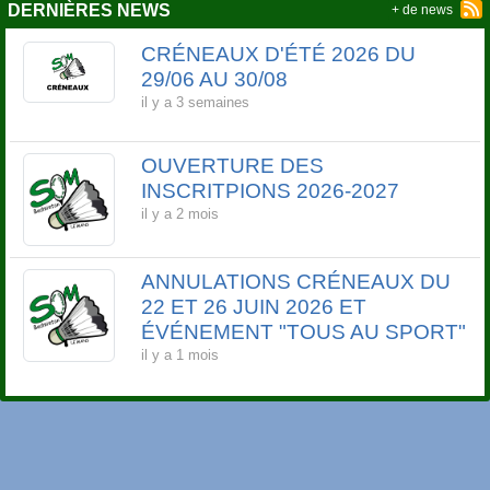
DERNIÈRES NEWS
+ de news
CRÉNEAUX D'ÉTÉ 2026 DU
29/06 AU 30/08
il y a 3 semaines
OUVERTURE DES
INSCRITPIONS 2026-2027
il y a 2 mois
ANNULATIONS CRÉNEAUX DU
22 ET 26 JUIN 2026 ET
ÉVÉNEMENT "TOUS AU SPORT"
il y a 1 mois