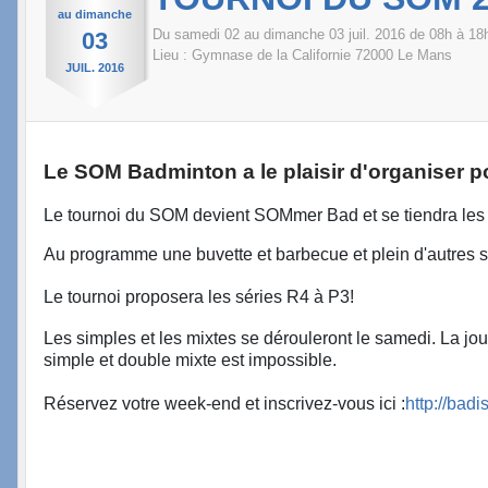
au
dimanche
Du
samedi
02
au
dimanche
03
juil.
2016
de 08h à 18
03
Lieu :
Gymnase de la Californie
72000
Le Mans
JUIL.
2016
Le SOM Badminton a le plaisir d'organiser pou
Le tournoi du SOM devient SOMmer Bad et se tiendra les 2 
Au programme une buvette et barbecue et plein d'autres su
Le tournoi proposera les séries R4 à P3!
Les simples et les mixtes se dérouleront le samedi. La j
simple et double mixte est impossible.
Réservez votre week-end et inscrivez-vous ici :
http://bad