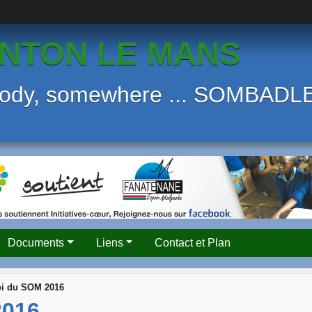
NTON LE MANS
body, somewhere ... SOMBAD
Documents
Liens
Contact et Plan
oi du SOM 2016
016