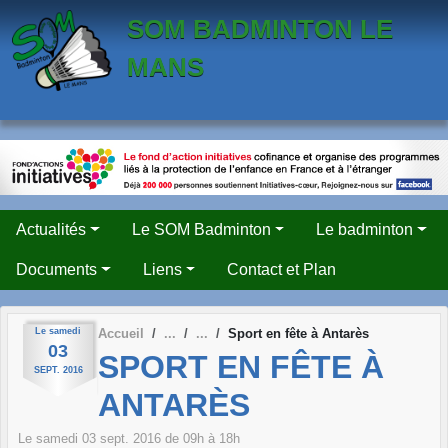
Panneau de gestion des cookies
SOM BADMINTON LE
MANS
Actualités
Le SOM Badminton
Le badminton
Documents
Liens
Contact et Plan
Le
samedi
Accueil
Sport en fête à Antarès
03
SPORT EN FÊTE À
SEPT.
2016
ANTARÈS
Le
samedi
03
sept.
2016
de 09h à 18h