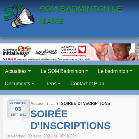
Panneau de gestion des cookies
SOM BADMINTON LE
MANS
Actualités
Le SOM Badminton
Le badminton
Documents
Liens
Contact et Plan
Le
vendredi
Accueil
SOIRÉE D'INSCRIPTIONS
03
SOIRÉE
SEPT.
2021
D'INSCRIPTIONS
Le
vendredi
03
sept.
2021
de 18h à 22h