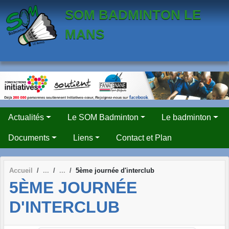
Panneau de gestion des cookies
SOM BADMINTON LE
MANS
Actualités
Le SOM Badminton
Le badminton
Documents
Liens
Contact et Plan
Accueil
5ème journée d'interclub
5ÈME JOURNÉE
D'INTERCLUB